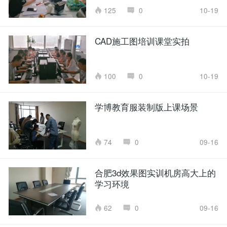
125
0
10-19
CAD施工图培训课堂实拍
100
0
10-19
学博教育服装制版上课场景
74
0
09-16
合肥3d效果图实训机房高大上的
学习环境
62
0
09-16