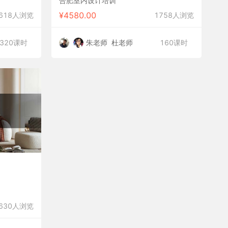
合肥室内设计培训
¥
4580.00
618人浏览
1758人浏览
320课时
朱老师
杜老师
160课时
】
630人浏览