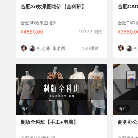
合肥3d效果图培训【全科班】
合肥CA
合肥3D效果图培训
合肥CA
¥
4580.00
¥
3680.0
1937人浏览
杜老师
朱老师
160课时
专栏
专栏
制版全科班【手工+电脑】
商务办公培