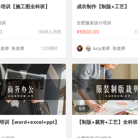
D培训【施工图全科班】
成衣制作【制版+工艺】
D培训
合肥服装设计培训
0
¥
6800.00
1698人浏览
1
杜老师
朱老师
120课时
lucy老师
张老师
专栏
训【word+excel+ppt】
【制版+裁剪+工艺】全科班